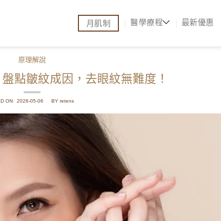
醫學療程
最新優惠
月肌制
原理解說
？盤點皺紋成因，去眼紋無難度！
D ON
2026-05-06
BY retens