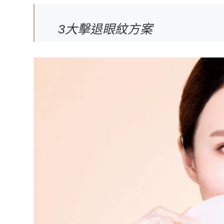
3大擊退眼紋方案