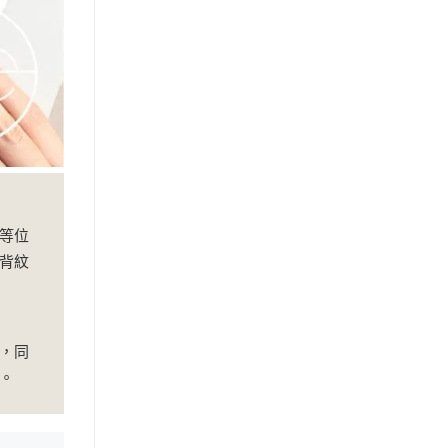
等位
背紋
，同
。