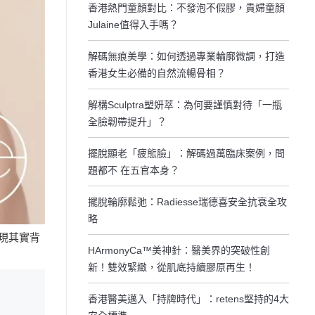
香港熱門童顏對比：不發泡不假膠，貴婦童顏
Julaine值得入手嗎？
解碼無痕美學：如何透過專業輪廓微調，打造
香港女生必備的自然流暢骨相？
解構Sculptra塑妍萃：為何要謹慎對待「一瓶
全臉韌帶提升」？
擺脫顯老「疲態臉」：解碼過萬臨床案例，問
題都不 在五官本身？
擺脫輪廓鬆弛：Radiesse瑞德喜安全抗衰全攻
略
現其實背
HArmonyCa™️美神針：醫美界的突破性創
新！雙效緊緻，從肌底持續膠原再生！
香港醫美邁入「持牌時代」：retens堅持的4大