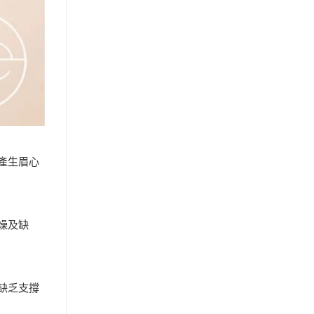
產生眉心
燥及缺
缺乏支撐