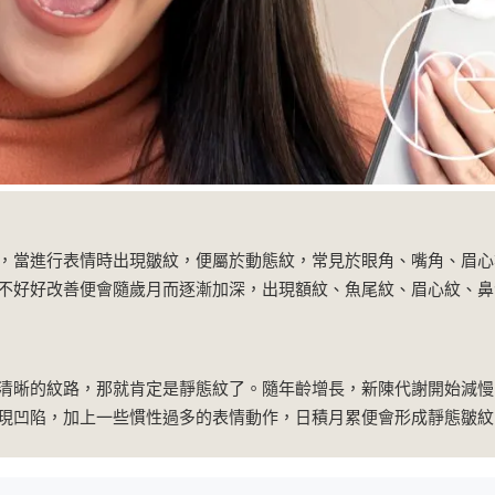
，當進行表情時出現皺紋，便屬於動態紋，常見於眼角、嘴角、眉心
不好好改善便會隨歲月而逐漸加深，出現額紋、魚尾紋、眉心紋、鼻
清晰的紋路，那就肯定是靜態紋了。隨年齡增長，新陳代謝開始減慢
現凹陷，加上一些慣性過多的表情動作，日積月累便會形成靜態皺紋