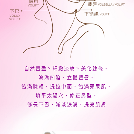
自然豐盈丶細緻淡紋丶美化線條、
涙溝凹陷、立體豐唇、
飽滿臉頰、提
拉
中面、飽滿蘋果肌、
填平太陽穴、修正鼻型、
修長下巴、減淡涙溝、提亮肌膚