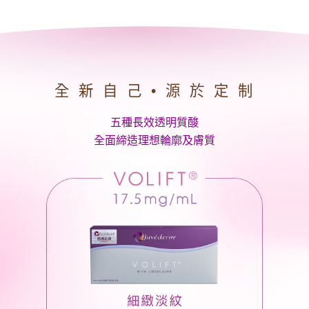
全 新 自 己 • 源 於 定 制
五種長效透明質酸
全面締造理想輪廓及膚質