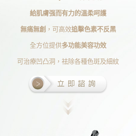
給肌膚强而有力的溫柔呵護
無痛無創
，可高效
追擊色素不反黑
全方位提供
多功能美容功效
可治療凹凸洞，祛除各種色斑及細紋