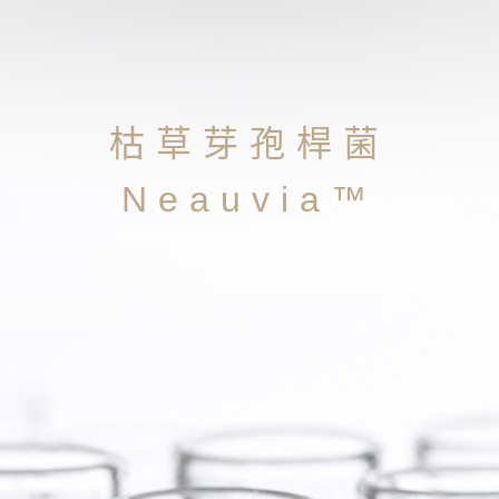
枯草芽孢桿菌
Neauvia™