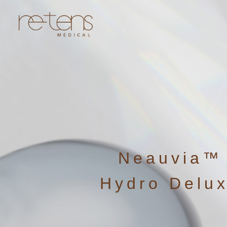
Neauvia™
Hydro Delu