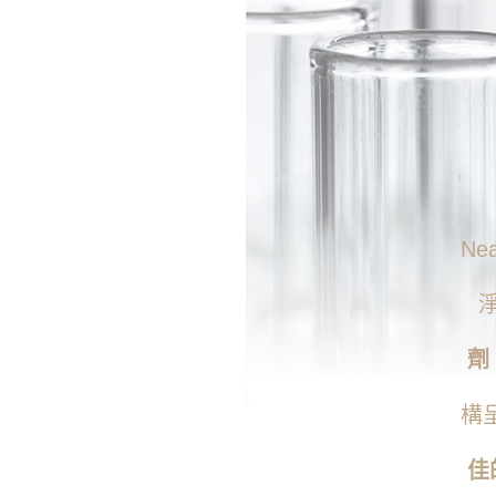
Ne
劑
構
佳