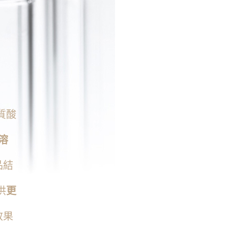
質酸
溶
品結
供
更
效果