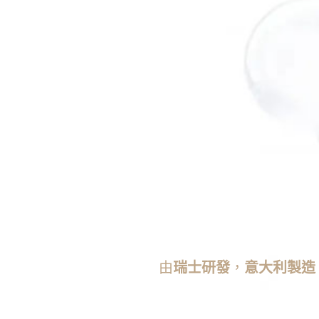
由
瑞士研發
，
意大利製造