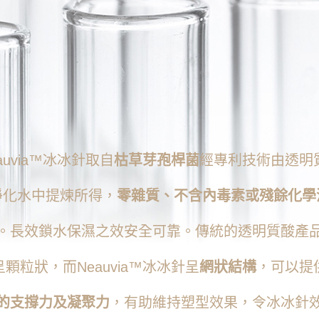
auvia™冰冰針取自
枯草芽孢桿菌
經專利技術由透明
淨化水中提煉所得，
零雜質、不含內毒素或殘餘化學
。長效鎖水保濕之效安全可靠。傳統的透明質酸產
呈顆粒狀，而Neauvia™冰冰針呈
網狀結構
，可以提
的支撐力及凝聚力
，有助維持塑型效果，令冰冰針