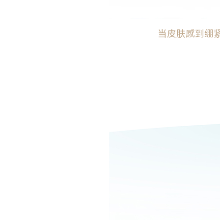
适，甚至出现泛
肌肤缺水时会