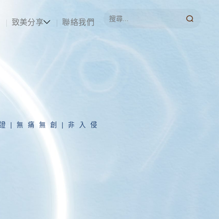
致美分享
聯絡我們
認證|無痛無創|非入侵