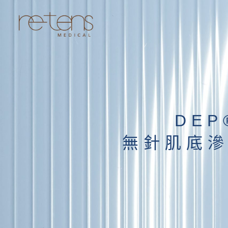
DEP
無針肌底