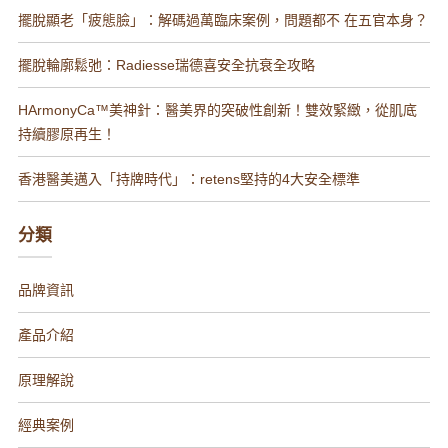
擺脫顯老「疲態臉」：解碼過萬臨床案例，問題都不 在五官本身？
擺脫輪廓鬆弛：Radiesse瑞德喜安全抗衰全攻略
HArmonyCa™️美神針：醫美界的突破性創新！雙效緊緻，從肌底
持續膠原再生！
香港醫美邁入「持牌時代」：retens堅持的4大安全標準
分類
品牌資訊
產品介紹
原理解說
經典案例