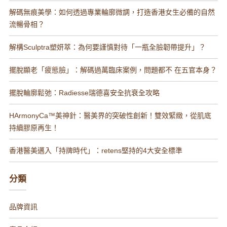
解碼無痕美學：如何透過專業輪廓微調，打造香港女生必備的自然
流暢骨相？
解構Sculptra塑妍萃：為何要謹慎對待「一瓶全臉韌帶提升」？
擺脫顯老「疲態臉」：解碼過萬臨床案例，問題都不 在五官本身？
擺脫輪廓鬆弛：Radiesse瑞德喜安全抗衰全攻略
HArmonyCa™️美神針：醫美界的突破性創新！雙效緊緻，從肌底
持續膠原再生！
香港醫美邁入「持牌時代」：retens堅持的4大安全標準
分類
品牌資訊