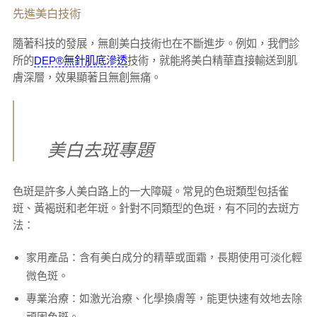
先進美白技術
隨著科技的發展，無創美白技術也在不斷進步。例如，我們診
所的
DEP®無針肌底滲透
技術，就能將美白精華直接輸送到肌
膚深層，效果顯著且無創無痛。
美白去斑專題
色斑是許多人美白路上的一大障礙。常見的色斑類型包括雀
斑、黃褐斑和老年斑。針對不同類型的色斑，有不同的去斑方
法：
家用產品：含有美白成分的精華或面霜，長期使用可淡化輕
微色斑。
專業治療：如激光治療、化學換膚等，能更快速有效地去除
頑固色斑。